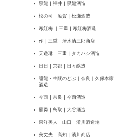
黒龍｜福井｜黒龍酒造
松の司｜滋賀｜松瀬酒造
寒紅梅 ｜三重｜寒紅梅酒造
作｜三重｜清水清三郎商店
天遊琳｜三重｜タカハシ酒造
日日｜京都｜日々醸造
睡龍・生酛のどぶ｜奈良｜久保本家
酒造
今西｜奈良｜今西酒造
鷹勇｜鳥取｜大谷酒造
東洋美人｜山口｜澄川酒造場
美丈夫｜高知｜濱川商店