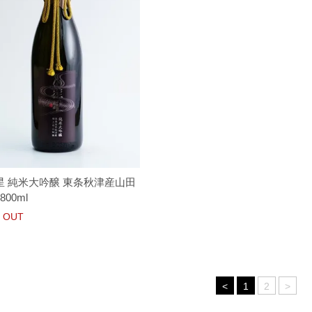
星 純米大吟醸 東条秋津産山田
800ml
 OUT
<
1
2
>