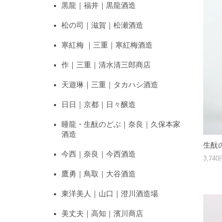
黒龍｜福井｜黒龍酒造
松の司｜滋賀｜松瀬酒造
寒紅梅 ｜三重｜寒紅梅酒造
作｜三重｜清水清三郎商店
天遊琳｜三重｜タカハシ酒造
日日｜京都｜日々醸造
睡龍・生酛のどぶ｜奈良｜久保本家
酒造
生酛の
今西｜奈良｜今西酒造
3,74
鷹勇｜鳥取｜大谷酒造
東洋美人｜山口｜澄川酒造場
美丈夫｜高知｜濱川商店