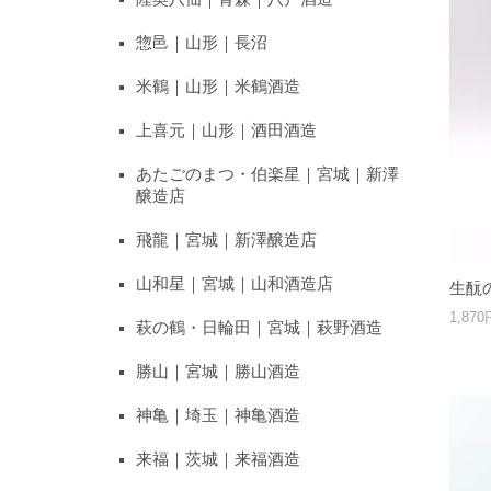
惣邑｜山形｜長沼
米鶴｜山形｜米鶴酒造
上喜元｜山形｜酒田酒造
あたごのまつ・伯楽星｜宮城｜新澤
醸造店
飛龍｜宮城｜新澤醸造店
山和星｜宮城｜山和酒造店
生酛の
1,87
萩の鶴・日輪田｜宮城｜萩野酒造
勝山｜宮城｜勝山酒造
神亀｜埼玉｜神亀酒造
来福｜茨城｜来福酒造