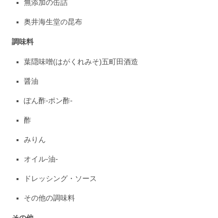
無添加の缶詰
奥井海生堂の昆布
調味料
葉隠味噌(はがくれみそ)五町田酒造
醤油
ぽん酢-ポン酢-
酢
みりん
オイル-油-
ドレッシング・ソース
その他の調味料
その他