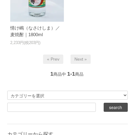
情け嶋（なさけしま）／
麦焼酎｜1800ml
2,233円(税203円)
« Prev
Next »
1
1-1
商品中
商品
カテゴリーから探す