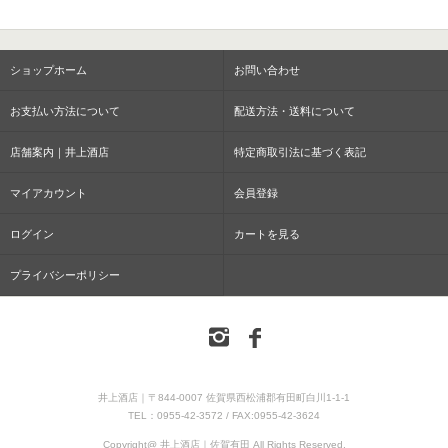
ショップホーム
お問い合わせ
お支払い方法について
配送方法・送料について
店舗案内｜井上酒店
特定商取引法に基づく表記
マイアカウント
会員登録
ログイン
カートを見る
プライバシーポリシー
井上酒店｜〒844-0007 佐賀県西松浦郡有田町白川1-1-1
TEL：0955-42-3572 / FAX:0955-42-3624
Copyright@ 井上酒店｜佐賀有田 All Rights Reserved.