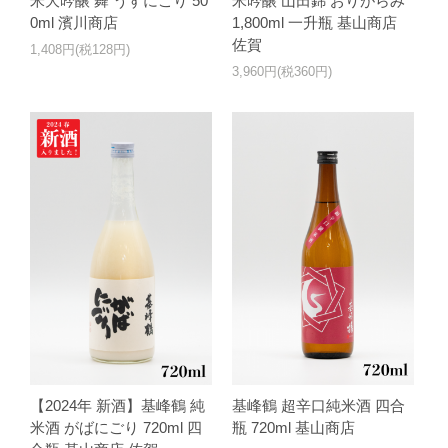
米大吟醸 舞 うすにごり 50
米吟醸 山田錦 おりがらみ
0ml 濱川商店
1,800ml 一升瓶 基山商店
佐賀
1,408円(税128円)
3,960円(税360円)
【2024年 新酒】基峰鶴 純
基峰鶴 超辛口純米酒 四合
米酒 がばにごり 720ml 四
瓶 720ml 基山商店