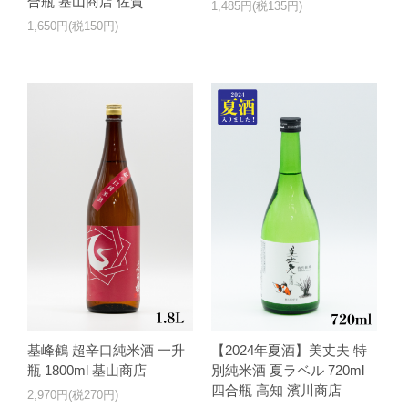
合瓶 基山商店 佐賀
1,485円(税135円)
1,650円(税150円)
基峰鶴 超辛口純米酒 一升
【2024年夏酒】美丈夫 特
瓶 1800ml 基山商店
別純米酒 夏ラベル 720ml
四合瓶 高知 濱川商店
2,970円(税270円)