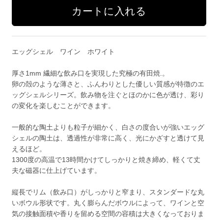
エッグシェル ワイン ホワイト
厚さ1mm 繊細な飲み口を実現した究極の有田焼.。
卵の殻のような薄さと、ふんわりとした優しい質感が特徴のエ
ッグシェルシリーズ。飲み物を注ぐとほのかに色が透け、彩り
の変化を楽しむことができます。
一般的な陶土よりも粒子が細かく、白さの度合いが強いエッグ
シェルの陶土は、透過性が非常に高く、光にかざすと透けて見
えるほど。
1300度の高温で13時間かけてしっかりと焼き締め、軽くて丈
夫な磁器に仕上げています。
縦長でリム（飲み口）がしっかりと窄まり、スタンダードな丸
いボウル形状です。丸く膨らんだボウルによって、ワインと空
気の接触面積や香りを留める空間の容積は大きくなっておりま