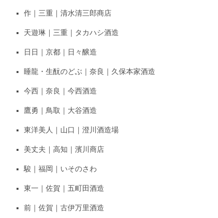
作｜三重｜清水清三郎商店
天遊琳｜三重｜タカハシ酒造
日日｜京都｜日々醸造
睡龍・生酛のどぶ｜奈良｜久保本家酒造
今西｜奈良｜今西酒造
鷹勇｜鳥取｜大谷酒造
東洋美人｜山口｜澄川酒造場
美丈夫｜高知｜濱川商店
駿｜福岡｜いそのさわ
東一｜佐賀｜五町田酒造
前｜佐賀｜古伊万里酒造