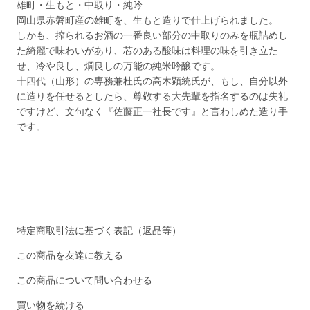
雄町・生もと・中取り・純吟
岡山県赤磐町産の雄町を、生もと造りで仕上げられました。
しかも、搾られるお酒の一番良い部分の中取りのみを瓶詰めし
た綺麗で味わいがあり、芯のある酸味は料理の味を引き立た
せ、冷や良し、燗良しの万能の純米吟醸です。
十四代（山形）の専務兼杜氏の高木顕統氏が、もし、自分以外
に造りを任せるとしたら、尊敬する大先輩を指名するのは失礼
ですけど、文句なく『佐藤正一社長です』と言わしめた造り手
です。
特定商取引法に基づく表記（返品等）
この商品を友達に教える
この商品について問い合わせる
買い物を続ける