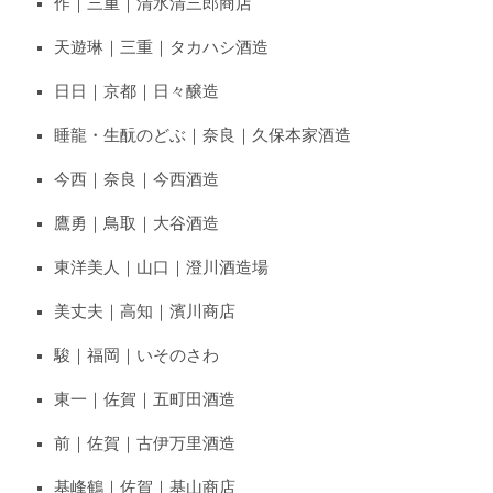
作｜三重｜清水清三郎商店
天遊琳｜三重｜タカハシ酒造
日日｜京都｜日々醸造
睡龍・生酛のどぶ｜奈良｜久保本家酒造
今西｜奈良｜今西酒造
鷹勇｜鳥取｜大谷酒造
東洋美人｜山口｜澄川酒造場
美丈夫｜高知｜濱川商店
駿｜福岡｜いそのさわ
東一｜佐賀｜五町田酒造
前｜佐賀｜古伊万里酒造
基峰鶴｜佐賀｜基山商店