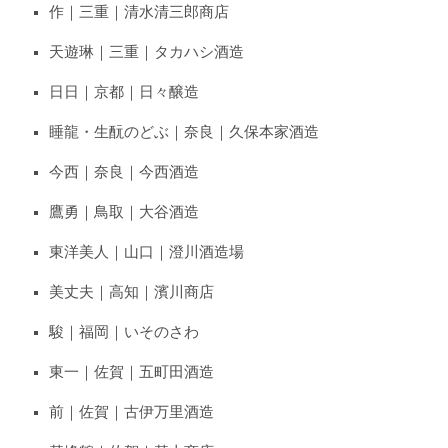
作｜三重｜清水清三郎商店
天遊琳｜三重｜タカハシ酒造
日日｜京都｜日々醸造
睡龍・生酛のどぶ｜奈良｜久保本家酒造
今西｜奈良｜今西酒造
鷹勇｜鳥取｜大谷酒造
東洋美人｜山口｜澄川酒造場
美丈夫｜高知｜濱川商店
駿｜福岡｜いそのさわ
東一｜佐賀｜五町田酒造
前｜佐賀｜古伊万里酒造