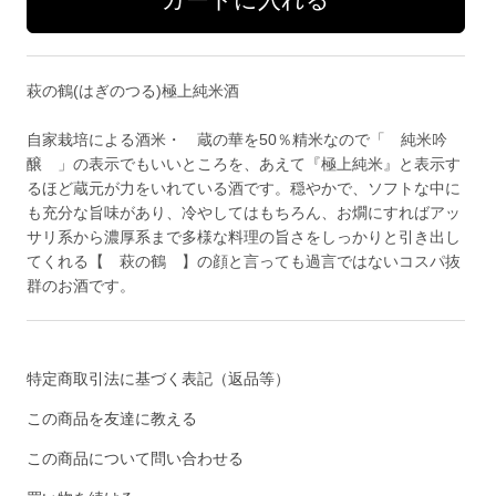
萩の鶴(はぎのつる)極上純米酒
自家栽培による酒米・ 蔵の華を50％精米なので「 純米吟
醸 」の表示でもいいところを、あえて『極上純米』と表示す
るほど蔵元が力をいれている酒です。穏やかで、ソフトな中に
も充分な旨味があり、冷やしてはもちろん、お燗にすればアッ
サリ系から濃厚系まで多様な料理の旨さをしっかりと引き出し
てくれる【 萩の鶴 】の顔と言っても過言ではないコスパ抜
群のお酒です。
特定商取引法に基づく表記（返品等）
この商品を友達に教える
この商品について問い合わせる