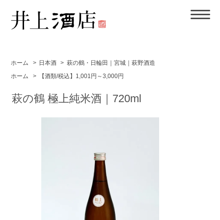
ホーム
>
日本酒
>
萩の鶴・日輪田｜宮城｜萩野酒造
ホーム
>
【酒類/税込】1,001円～3,000円
萩の鶴 極上純米酒｜720ml